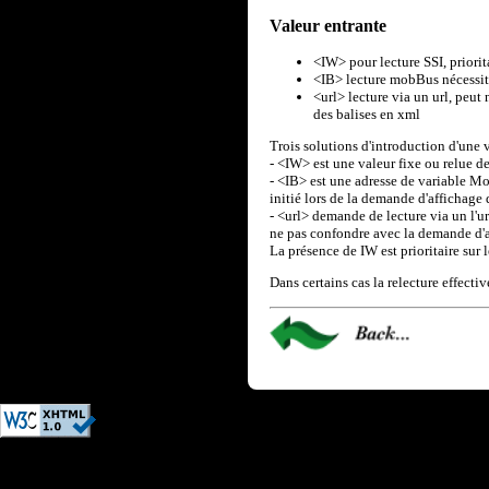
Valeur entrante
<IW> pour lecture SSI, priorit
<IB> lecture mobBus nécessit
<url> lecture via un url, peut 
des balises en xml
Trois solutions d'introduction d'une 
- <IW> est une valeur fixe ou relue 
- <IB> est une adresse de variable 
initié lors de la demande d'affichage 
- <url> demande de lecture via un l'ur
ne pas confondre avec la demande d'a
La présence de IW est prioritaire sur
Dans certains cas la relecture effective