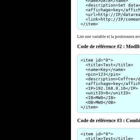
<name>DATA</name>
<description>Set data<
<affichage>key</affich
<url>http://IP/datarea
<link>http://IP/comman
</item>
Lire une variable et la positionner av
Code de référence #2 : ModB
<item id="0">
<title>Test</title>
<name>Key</name>
<pin>123</pin>
<description>Coffre</d
<affichage>key</affich
<IP>192.168.0.10</IP>
<unitID>0</unitID>
<IB>MW0</IB>
<OB>MW0</OB>
</item>
Code de référence #3 : Combi
<item id="0">
<title>Test</title>