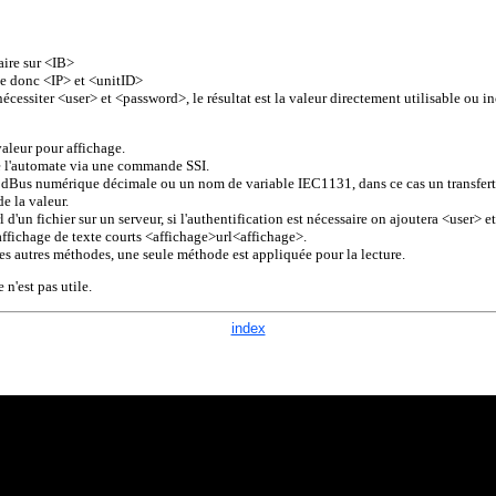
aire sur <IB>
e donc <IP> et <unitID>
nécessiter <user> et <password>, le résultat est la valeur directement utilisable ou i
valeur pour affichage.
de l'automate via une commande SSI.
ModBus numérique décimale ou un nom de variable IEC1131, dans ce cas un transfe
de la valeur.
l d'un fichier sur un serveur, si l'authentification est nécessaire on ajoutera <user> 
ffichage de texte courts <affichage>url<affichage>.
 les autres méthodes, une seule méthode est appliquée pour la lecture.
 n'est pas utile.
index