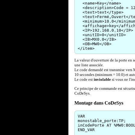
<name>Key</name>
<description>Code = 12
<text>text</type>
<text>Fermé,Ouvert</t
<minimum>10.0</minimu
<affichage>key</affich
<IP>192.168.0.10</IP>
<unitID>0</unitID>
<IB>MX0.0</IB>
<OB>MW0</OB>
</item>
La valeur d'ouverture de la porte en s
une liste associée.
Le code demandé est transmise vers M
10 secondes (minimum = 10.0) et aut
Le code est
inviolable
si vous ne l'i
Ce principe de commande est sécurisé,
CoDeSys.
Montage dans CoDeSys
VAR

monostable_porte:TP;

inCodePorte AT %MW0:BOOL
END_VAR
