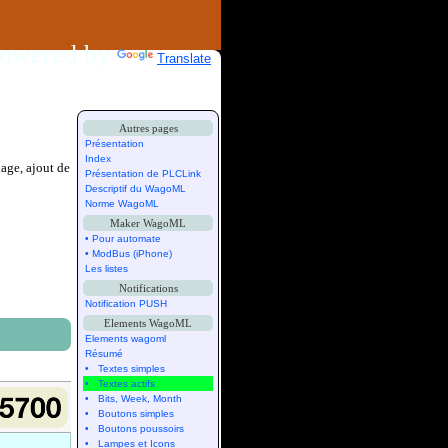
owered by
Translate
Autres pages
Présentation
Index
hage, ajout de
Présentation de PLCLink
Descriptif du WagoML
Norme WagoML
Maker WagoML
• Pour automate
• ModBus (iPhone)
Les listes
Notifications
Notification PUSH
Elements WagoML
Elements wagoml
Résumé
• Textes simples
• Textes actifs
• Bits, Week, Month
• Boutons simples
• Boutons poussoirs
• Lampes et Icons