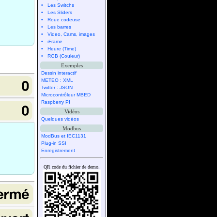
• Les Switchs
• Les Sliders
• Roue codeuse
• Les barres
• Video, Cams, images
• iFrame
• Heure (Time)
• RGB (Couleur)
Exemples
Dessin interactif
METEO : XML
Twitter : JSON
Microcontrôleur MBED
Raspberry PI
Vidéos
Quelques vidéos
Modbus
ModBus et IEC1131
Plug-in SSI
Enregistrement
QR code du fichier de demo.