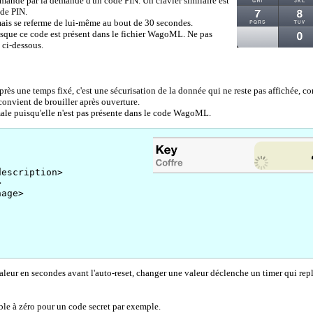
mande par la demande d'un code PIN. Un clavier similaire est
ode PIN.
t mais se referme de lui-même au bout de 30 secondes.
isque ce code est présent dans le fichier WagoML. Ne pas
 ci-dessous.
après une temps fixé, c'est une sécurisation de la donnée qui ne reste pas affichée, 
convient de brouiller après ouverture.
male puisqu'elle n'est pas présente dans le code WagoML.
escription>
>
age>
eur en secondes avant l'auto-reset, changer une valeur déclenche un timer qui rep
le à zéro pour un code secret par exemple.