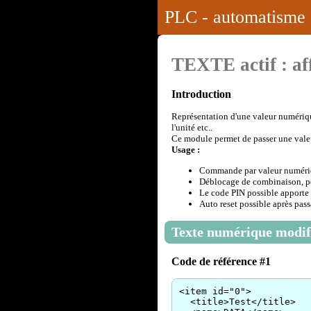
PLC - automatisme 
TEXTE actif : af
Introduction
Représentation d'une valeur numérique
l'unité etc..
Ce module permet de passer une valeu
Usage :
Commande par valeur numéri
Déblocage de combinaison, pou
Le code PIN possible apporte
Auto reset possible après pa
Texte numérique modif
Code de référence #1
<item id="0">
<title>Test</title>