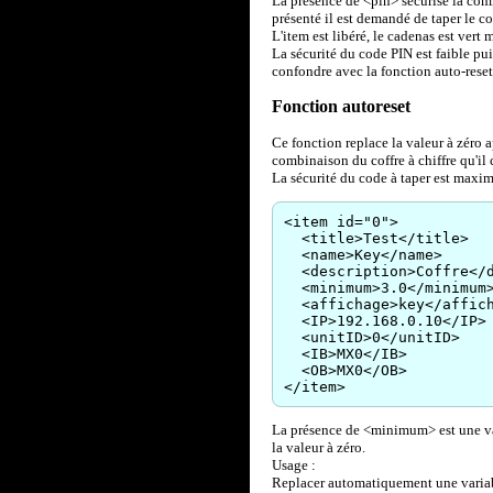
La présence de <pin> sécurise la com
présenté il est demandé de taper le c
L'item est libéré, le cadenas est ver
La sécurité du code PIN est faible pu
confondre avec la fonction auto-reset
Fonction autoreset
Ce fonction replace la valeur à zéro 
combinaison du coffre à chiffre qu'il 
La sécurité du code à taper est maxi
<item id="0">
<title>Test</title>
<name>Key</name>
<description>Coffre</d
<minimum>3.0</minimum
<affichage>key</affich
<IP>192.168.0.10</IP>
<unitID>0</unitID>
<IB>MX0</IB>
<OB>MX0</OB>
</item>
La présence de <minimum> est une val
la valeur à zéro.
Usage :
Replacer automatiquement une variab