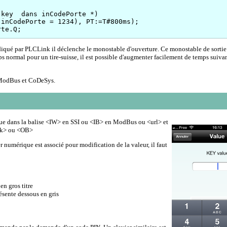
key  dans inCodePorte *)

inCodePorte = 1234), PT:=T#800ms);

ndiqué par PLCLink il déclenche le monostable d'ouverture. Ce monostable de sortie 
 normal pour un tire-suisse, il est possible d'augmenter facilement de temps suiva
 ModBus et CoDeSys.
ue dans la balise <IW> en SSI ou <IB> en ModBus ou <url> et
nk> ou <OB>
er numérique est associé pour modification de la valeur, il faut
en gros titre
ésente dessous en gris