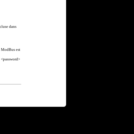
ncluse dans
rt ModBus est
et <password>