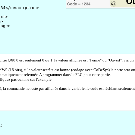
34</description>
ext>
m>
age>
ortie QX0.0 est seulement 0 ou 1. la valeur affichée est "Fermé" ou "Ouvert". via un 
W0 (16 bits), si la valeur secrète est bonne (codage avec CoDeSys) la porte sera o
omatiquement refermée. A programmer dans le PLC pour cette partie.
ndiquez pas comme sur l'exemple !
 la commande ne reste pas affichée dans la variable, le code est résidant seulemen
;
