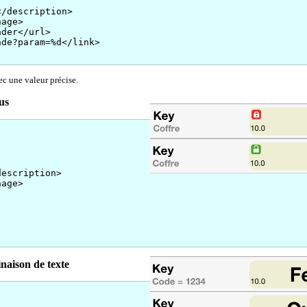
/description>
age>
der</url>
de?param=%d</link>
ec une valeur précise.
us
escription>
age>
naison de texte