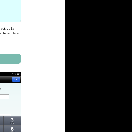
active la
nt le modèle