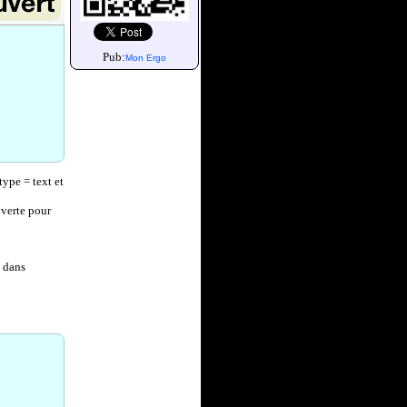
Pub:
Mon Ergo
type = text et
uverte pour
t dans