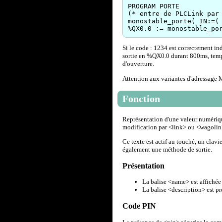
PROGRAM PORTE

(* entre de PLCLink par 
monostable_porte( IN:=( 
Si le code : 1234 est correctement i
sortie en %QX0.0 durant 800ms, temps
d'ouverture.
Attention aux variantes d'adressage
Fonction
Représentation d'une valeur numériq
modification par <link> ou <wagoli
Ce texte est actif au touché, un clavi
également une méthode de sortie.
Présentation
La balise <name> est affichée 
La balise <description> est pr
Code PIN