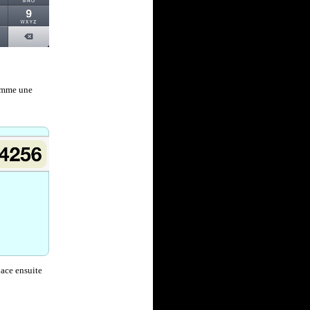
comme une
lace ensuite