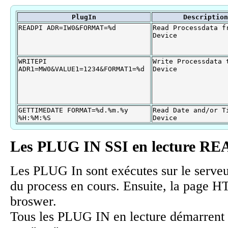
PlugIn
Description
READPI ADR=IW0&FORMAT=%d
Read Processdata f
Device
WRITEPI
Write Processdata 
ADR1=MW0&VALUE1=1234&FORMAT1=%d
Device
GETTIMEDATE FORMAT=%d.%m.%y
Read Date and/or T
%H:%M:%S
Device
Les PLUG IN SSI en lecture R
Les PLUG In sont exécutes sur le serveu
du process en cours. Ensuite, la page H
broswer.
Tous les PLUG IN en lecture démarrent p