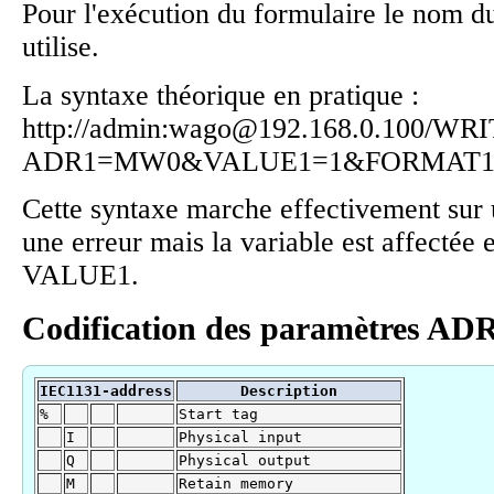
Pour l'exécution du formulaire le nom
utilise.
La syntaxe théorique en pratique :
http://admin:wago@192.168.0.100/WR
ADR1=MW0&VALUE1=1&FORMAT1
Cette syntaxe marche effectivement sur u
une erreur mais la variable est affectée 
VALUE1.
Codification des paramètres AD
IEC1131-address
Description
%
Start tag
I
Physical input
Q
Physical output
M
Retain memory