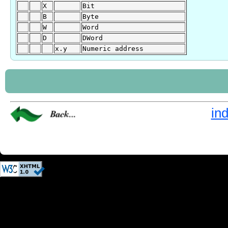
X
Bit
B
Byte
W
Word
D
DWord
x.y
Numeric address
in