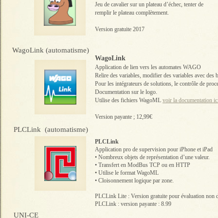
Jeu de cavalier sur un plateau d’échec, tenter de
remplir le plateau complètement.
Version gratuite 2017
WagoLink (automatisme)
WagoLink
Application de lien vers les automates WAGO
Relire des variables, modifier des variables avec des 
Pour les intégrateurs de solutions, le contrôle de proc
Documentation sur le logo.
Utilise des fichiers WagoML
voir la documentation ic
Version payante ; 12,99€
PLCLink (automatisme)
PLCLink
Application pro de supervision pour iPhone et iPad
•
Nombreux objets de représentation d’une valeur.
•
Transfert en ModBus TCP ou en HTTP
•
Utilise le format WagoML
•
Cloisonnement logique par zone.
PLCLink Lite : Version gratuite pour évaluation non 
PLCLink : version payante : 8.99
UNI-CE