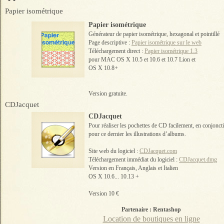
Papier isométrique
Papier isométrique
Générateur de papier isométrique, hexagonal et pointillé
Page descriptive :
Papier isométrique sur le web
Téléchargement direct :
Papier isométrique 1.3
pour MAC OS X 10.5 et 10.6 et 10.7 Lion et
OS X 10.8+
Version gratuite.
CDJacquet
CDJacquet
Pour réaliser les pochettes de CD facilement, en conjonct
pour ce dernier les illustrations d’albums.
Site web du logiciel :
CDJacquet.com
Téléchargement immédiat du logiciel :
CDJacquet.dmg
Version en Français, Anglais et Italien
OS X 10.6... 10.13 +
Version 10 €
Partenaire : Rentashop
Location de boutiques en ligne